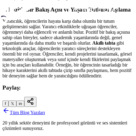
5.
Pozitif Bir Bakış Açısı ve Yaşam Tutkusu Aşılama
Yaratıcılık, öğrencilerin hayata karşı daha olumlu bir tutum
geliştirmesini sağlar. Yaratıcı etkinliklerle uğraşan öğrenciler,
öğrenmeyi daha eğlenceli ve anlamlı bulur. Pozitif bir bakış açısına
sahip olan bireyler, sadece akademik yaşamlarında değil, genel
yaşamlarında da daha mutlu ve başarılı olurlar.
Akıllı tahta
gibi
teknolojik araçlar, öğrencilerin yaratıcı süreçlerini destekleyen
önemli bir rol oynar. Öğrenciler, kendi projelerini tasarlamak, görsel
materyaller oluşturmak veya sınıf içinde kendi fikirlerini paylaşmak
için bu araçları kullanabilir. Örneğin, bir öğrencinin tasarladığı bir
hikaye karakterini akıllı tahtada çizip sınıfla paylaşması, hem pozitif
bir deneyim sağlar hem de yaratıcılığını ödüllendirir.
Paylaş:
f
𝕏
in
Tüm Blog Yazıları
20 yıllık sektör deneyimi ile profesyonel görüntü ve ses sistemleri
çözümleri sunuyoruz.