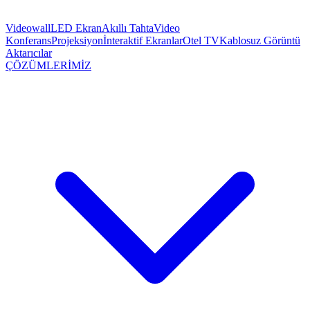
Videowall
LED Ekran
Akıllı Tahta
Video
Konferans
Projeksiyon
İnteraktif Ekranlar
Otel TV
Kablosuz Görüntü
Aktarıcılar
ÇÖZÜMLERİMİZ