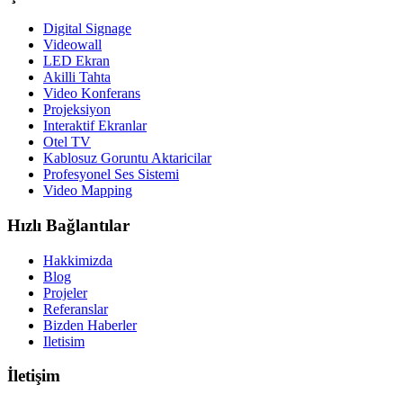
Digital Signage
Videowall
LED Ekran
Akilli Tahta
Video Konferans
Projeksiyon
Interaktif Ekranlar
Otel TV
Kablosuz Goruntu Aktaricilar
Profesyonel Ses Sistemi
Video Mapping
Hızlı Bağlantılar
Hakkimizda
Blog
Projeler
Referanslar
Bizden Haberler
Iletisim
İletişim