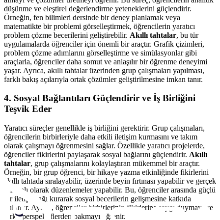
düşünme ve eleştirel değerlendirme yeteneklerini güçlendirir.
Örneğin, fen bilimleri dersinde bir deney planlamak veya
matematikte bir problemi görselleştirmek, öğrencilerin yaratıcı
problem çözme becerilerini geliştirebilir.
Akıllı tahtalar
, bu tür
uygulamalarda öğrenciler için önemli bir araçtır. Grafik çizimleri,
problem çözme adımlarını görselleştirme ve simülasyonlar gibi
araçlarla, öğrenciler daha somut ve anlaşılır bir öğrenme deneyimi
yaşar. Ayrıca, akıllı tahtalar üzerinden grup çalışmaları yapılması,
farklı bakış açılarıyla ortak çözümler geliştirilmesine imkan tanır.
4.
Sosyal Bağlantıları Güçlendirir ve İş Birliğini
Teşvik Eder
Yaratıcı süreçler genellikle iş birliğini gerektirir. Grup çalışmaları,
öğrencilerin birbirleriyle daha etkili iletişim kurmasını ve takım
olarak çalışmayı öğrenmesini sağlar. Özellikle yaratıcı projelerde,
öğrenciler fikirlerini paylaşarak sosyal bağlarını güçlendirir.
Akıllı
tahtalar
, grup çalışmalarını kolaylaştıran mükemmel bir araçtır.
Örneğin, bir grup öğrenci, bir hikaye yazma etkinliğinde fikirlerini
akıllı tahtada sıralayabilir, üzerinde beyin fırtınası yapabilir ve gerçek
zamanlı olarak düzenlemeler yapabilir. Bu, öğrenciler arasında güçlü
bir iletişim ağı kurarak sosyal becerilerin gelişmesine katkıda
bulunur. Ayrıca, öğrenciler birbirlerinin fikirlerine saygı duymayı ve
farklı perspektiflerden bakmayı öğrenir.