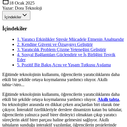
18 Ocak 2025
Yazar:
Dora Teknoloji
İçindekiler
İçindekiler
1. Yaratıcı Etkinlikler Stresle Mücadele Etmenin Anahtarıdır
2. Kendine Güveni ve Özsaygıyı Geliştirir
3. Yaratıcılık Problem Çözme Yeteneğini Geliştirir
4. Sosyal Bağlantıları Güçlendirir ve İş Birliğini Teşvik
Eder
5. Pozitif Bir Bakış Açısı ve Yaşam Tutkusu Aşılama
Eğitimde teknolojinin kullanımı, öğrencilerin yaratıcılıklarını daha
etkili bir şekilde ortaya koymalarına yardımcı oluyor. Akıllı
tahta</stro...
Eğitimde teknolojinin kullanımı, öğrencilerin yaratıcılıklarını daha
etkili bir şekilde ortaya koymalarına yardımcı oluyor.
Akıllı tahta
,
bu teknolojiler arasında en dikkat çeken araçlardan biri olarak öne
çıkıyor. İnteraktif özellikleriyle derslere dinamizm katan bu tahtalar,
öğrencilerin yalnızca pasif birer dinleyici olmaktan çıkıp yaratıcı
süreçlerin aktif birer parçası haline gelmesini sağlıyor. Akıllı
tahtaların sunduğu interaktif yazılımlar, öğrencilerin projelerinde