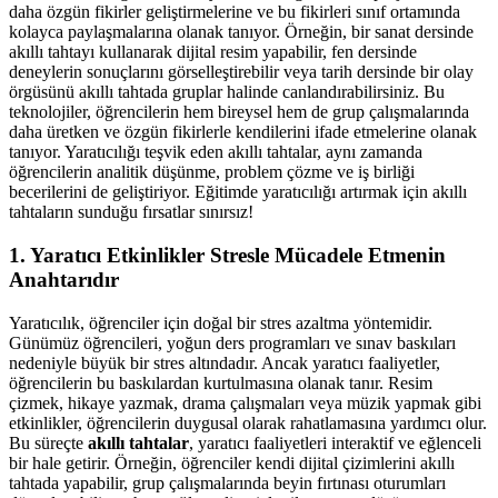
daha özgün fikirler geliştirmelerine ve bu fikirleri sınıf ortamında
kolayca paylaşmalarına olanak tanıyor. Örneğin, bir sanat dersinde
akıllı tahtayı kullanarak dijital resim yapabilir, fen dersinde
deneylerin sonuçlarını görselleştirebilir veya tarih dersinde bir olay
örgüsünü akıllı tahtada gruplar halinde canlandırabilirsiniz. Bu
teknolojiler, öğrencilerin hem bireysel hem de grup çalışmalarında
daha üretken ve özgün fikirlerle kendilerini ifade etmelerine olanak
tanıyor. Yaratıcılığı teşvik eden akıllı tahtalar, aynı zamanda
öğrencilerin analitik düşünme, problem çözme ve iş birliği
becerilerini de geliştiriyor. Eğitimde yaratıcılığı artırmak için akıllı
tahtaların sunduğu fırsatlar sınırsız!
1.
Yaratıcı Etkinlikler Stresle Mücadele Etmenin
Anahtarıdır
Yaratıcılık, öğrenciler için doğal bir stres azaltma yöntemidir.
Günümüz öğrencileri, yoğun ders programları ve sınav baskıları
nedeniyle büyük bir stres altındadır. Ancak yaratıcı faaliyetler,
öğrencilerin bu baskılardan kurtulmasına olanak tanır. Resim
çizmek, hikaye yazmak, drama çalışmaları veya müzik yapmak gibi
etkinlikler, öğrencilerin duygusal olarak rahatlamasına yardımcı olur.
Bu süreçte
akıllı tahtalar
, yaratıcı faaliyetleri interaktif ve eğlenceli
bir hale getirir. Örneğin, öğrenciler kendi dijital çizimlerini akıllı
tahtada yapabilir, grup çalışmalarında beyin fırtınası oturumları