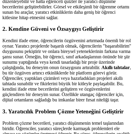
düzenleyebilir ve hatta eğlenceli quizler ile yaratıcı düşünme
becerilerini geliştirebilirler. Görsel ve etkileşimli bir öğrenme ortamı
sunan bu araçlar, yaratıcı etkinliklerin daha geniş bir öğrenci
kitlesine hitap etmesini sağlar.
2.
Kendine Güveni ve Özsaygıyı Geliştirir
Kendini ifade etme, öğrencilerin özgüvenini artırmada önemli bir rol
oynar. Yaratıcı projelerde başarılı olmak, öğrencilerin "başarabilirim"
duygusunu pekiştirir ve onlara bireysel yeteneklerinin farkına varma
şansı sunar. Örneğin, bir öğrenci, sınıf arkadaşlarının önünde bir şiir
sunumu yaptığında veya kendi tasarladığı bir proje üzerinde
çalıştığında, bu deneyim onun özsaygısını artırabilir.
Akıllı tahtalar
,
bu tür özgüven artırıcı etkinliklerde bir platform görevi görür.
Öğrenciler, yaptıkları çizimleri veya hazırladıkları projeleri akıllı
tahtada sunabilir ve fikirlerini büyük bir kitleyle paylaşabilir. Bu,
kendini ifade etme becerilerini geliştiren ve özgüvenlerini
güçlendiren bir deneyim sunar. Özellikle utangaç öğrenciler için,
dijital ortamların sağladığı bu imkanlar birer fırsat niteliği taşır.
3.
Yaratıcılık Problem Çözme Yeteneğini Geliştirir
Problem çözme becerileri, yaratıcı düşünmenin temel taşlarından
biridir. Öğrenciler, yaratıcı süreçlerde karmaşık problemleri ele
almayı ve çözümler üretmeyi öğrenir. Bu süreç, öğrencilerin analitik