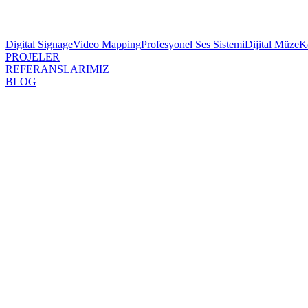
Digital Signage
Video Mapping
Profesyonel Ses Sistemi
Dijital Müze
K
PROJELER
REFERANSLARIMIZ
BLOG