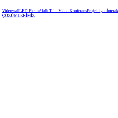
Videowall
LED Ekran
Akıllı Tahta
Video Konferans
Projeksiyon
İnterak
ÇÖZÜMLERİMİZ